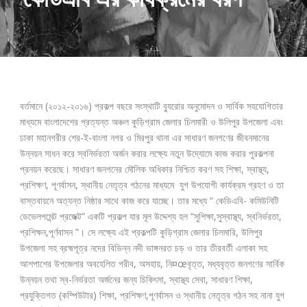
বর্তমানে (২০১২-২০১৬) প্রকল্প বছরে সংস্থাটি ব্যুরোর অনুমোদন ও সার্বিক সহযোগিতার
মাধ্যমে বাংলাদেশের প্রত্যন্ত অঞ্চল কুড়িগ্রাম জেলার চিলমারী ও উলিপুর উপজেলা এবং
ঢাকা মহানগরীর শের-ই-বাংলা নগর ও মিরপুর থানা এর সাধারণ জনগণের জীবনমানের
উন্নয়ন সাধন করে স্বনির্ভরতা অর্জন করার লক্ষ্যে নতুন উদ্যোমে কাজ করার পুরকল্পনা
প্রনয়ন করেছে। সাধারণ জনগনের মৌলিক অধিকার নিশ্চিত করণ সহ শিক্ষা, স্বাস্থ্য,
প্রশিক্ষণ, পূণর্বাসন, স্থানীয় নেতৃত্ব গঠনের মাধ্যমে যুগ উপযোগী কার্যক্রম গ্রহণ ও তা
বাস্তবায়নে অত্যন্ত নিষ্ঠার সাথে কাজ করে যাচ্ছে। তার মধ্যে “ কেডিএবি- কমিউনিটি
ডেভেলপমেন্ট প্রজেক্ট” একটি প্রকল্প যার মূল উদ্দেশ্য হল “সুশিক্ষা,সুস্বাস্থ্য, স্বনির্ভরতা,
প্রশিক্ষন,পূর্ণবাসন ”। সে লক্ষ্যে এই প্রকল্পটি কুড়িগ্রাম জেলার চিলমারি, উলিপুর
উপজেলা সহ ব্রহ্মপূত্র নদের বিভিন্ন নদী ভাঙ্গনরত চড় ও তার তীরবর্তী এলাকা সহ
আশপাশের উপজেলার অবহেলিত গরীব, অসহায়, নি¤œবৃত্ত, মধ্যবৃত্ত জনগণের সার্বিক
উন্নয়ন তথা স্ব-নির্ভরতা অর্জনের জন্য চিকিৎসা, স্বাস্থ্য সেবা, সাধারণ শিক্ষা,
প্রযুক্তিগত (কম্পিউটার) শিক্ষা, প্রশিক্ষণ,পূণর্বাসন ও স্থানীয় নেতৃত্ব গঠন সহ নানা যুগ